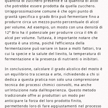
quantità di zucchero presente e la quantità di alcol
che potrebbe essere prodotta da quella zucchero.
Un’approssimazione comune è che ogni punto di
gravità specifica o grado Brix può fermentare fino a
produrre circa un mezzo punto percentuale di alcol
per volume. Ad esempio, un mosto con una densità di
12° Brix ha il potenziale per produrre circa il 6% di
alcol per volume. Tuttavia, è importante notare che
questa è una stima, poiché l’efficienza della
fermentazione può variare in base a molti fattori, tra
cui la specie e la salute del lievito, la temperatura di
fermentazione e la presenza di nutrienti o inibitori.
In conclusione, calcolare il grado alcolico del mosto è
un equilibrio tra scienza e arte, richiedendo a chi si
dedica a questa pratica non solo una comprensione
tecnica dei processi chimici coinvolti, ma anche
un’intuizione nata dall’esperienza. Questo metodo
tradizionale offre ai produttori un modo per
anticipare la forza del loro prodotto finito,
permettendo loro di fare aggiustamenti nel processo