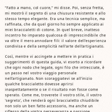
“Fatto a mano, col cuore,” mi disse. Poi, senza fretta,
mi mostrò il segreto di una chiusura resistente e allo
stesso tempo elegante. Era una tecnica semplice, ma
raffinata, che da quel giorno ho sempre applicato ai
miei braccialetti di cotone. In quel breve, inatteso
incontro ho imparato qualcosa di imprescindibile che
va oltre il mero annodare fili: il valore dell’esperienza
condivisa e della semplicità nell’arte dell’artigianato.
Così, mentre vi accingete a mettere in pratica i
suggerimenti di questa guida, vi esorto a ricordare
che ogni nodo che legate, ogni filo che intrecciate, è
un passo nel vostro viaggio personale
nell’artigianato. Non scoraggiatevi se all’inizio
qualche braccialetto dovesse aprirsi
inaspettatamente o se il risultato non fosse come
sperato. Come me, troverete il vostro stile, il vostro
‘segreto’, che renderà ogni braccialetto chiudibile
non solo un ben fatto accessorio, ma anche un
riflesso della vostra perseveranza e passione.