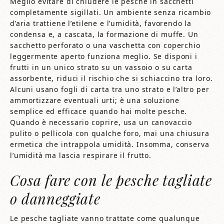
Meglio evitare di chiudere le pesche in sacchetti
completamente sigillati. Un ambiente senza ricambio
d’aria trattiene l’etilene e l’umidità, favorendo la
condensa e, a cascata, la formazione di muffe. Un
sacchetto perforato o una vaschetta con coperchio
leggermente aperto funziona meglio. Se disponi i
frutti in un unico strato su un vassoio o su carta
assorbente, riduci il rischio che si schiaccino tra loro.
Alcuni usano fogli di carta tra uno strato e l’altro per
ammortizzare eventuali urti; è una soluzione
semplice ed efficace quando hai molte pesche.
Quando è necessario coprire, usa un canovaccio
pulito o pellicola con qualche foro, mai una chiusura
ermetica che intrappola umidità. Insomma, conserva
l’umidità ma lascia respirare il frutto.
Cosa fare con le pesche tagliate
o danneggiate
Le pesche tagliate vanno trattate come qualunque