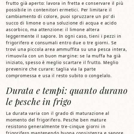
frutto già aperto: lavora in fretta e conservare il più
possibile in contenitori ermetici. Per limitare il
cambiamento di colore, puoi spruzzare un po’ di
succo di limone o una soluzione di acqua e acido
ascorbico, ma attenzione: il limone altera
leggermente il sapore. In ogni caso, tieni i pezzi in
frigorifero e consumali entro due o tre giorni. Se
trovi una piccola area ammuffita su una pesca intera,
rimuovila con un buon margine: se la muffa ha già
iniziato, spesso è meglio scartare il frutto. Meglio
prevenire che curare: taglia via la parte
compromessa e usa il resto subito o congelalo.
Durata e tempi: quanto durano
le pesche in frigo
La durata varia con il grado di maturazione al
momento del frigorifero. Pesche ben mature
resistono generalmente tre-cinque giorni in
frigorifero mantenendo buona consistenza e sapore.