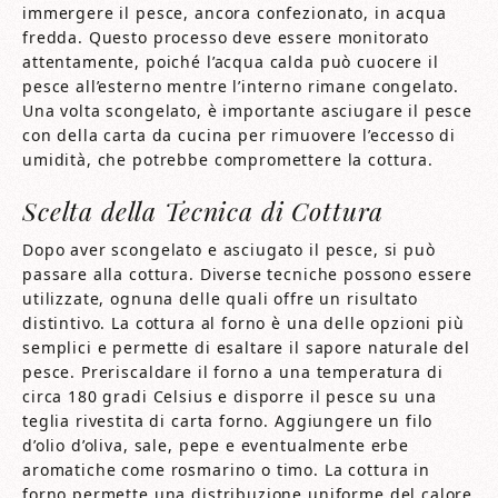
immergere il pesce, ancora confezionato, in acqua
fredda. Questo processo deve essere monitorato
attentamente, poiché l’acqua calda può cuocere il
pesce all’esterno mentre l’interno rimane congelato.
Una volta scongelato, è importante asciugare il pesce
con della carta da cucina per rimuovere l’eccesso di
umidità, che potrebbe compromettere la cottura.
Scelta della Tecnica di Cottura
Dopo aver scongelato e asciugato il pesce, si può
passare alla cottura. Diverse tecniche possono essere
utilizzate, ognuna delle quali offre un risultato
distintivo. La cottura al forno è una delle opzioni più
semplici e permette di esaltare il sapore naturale del
pesce. Preriscaldare il forno a una temperatura di
circa 180 gradi Celsius e disporre il pesce su una
teglia rivestita di carta forno. Aggiungere un filo
d’olio d’oliva, sale, pepe e eventualmente erbe
aromatiche come rosmarino o timo. La cottura in
forno permette una distribuzione uniforme del calore