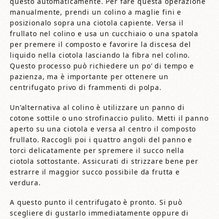
questo automaticamente. Per fare questa operazione
manualmente, prendi un colino a maglie fini e
posizionalo sopra una ciotola capiente. Versa il
frullato nel colino e usa un cucchiaio o una spatola
per premere il composto e favorire la discesa del
liquido nella ciotola lasciando la fibra nel colino.
Questo processo può richiedere un po’ di tempo e
pazienza, ma è importante per ottenere un
centrifugato privo di frammenti di polpa.
Un’alternativa al colino è utilizzare un panno di
cotone sottile o uno strofinaccio pulito. Metti il panno
aperto su una ciotola e versa al centro il composto
frullato. Raccogli poi i quattro angoli del panno e
torci delicatamente per spremere il succo nella
ciotola sottostante. Assicurati di strizzare bene per
estrarre il maggior succo possibile da frutta e
verdura.
A questo punto il centrifugato è pronto. Si può
scegliere di gustarlo immediatamente oppure di