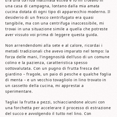
Era una torrida mattinata estiva e io mi trovavo in
una casa di campagna, lontano dalla mia amata
cucina dotata di ogni tipo di apparecchio moderno. Il
desiderio di un fresco centrifugato era quasi
tangibile, ma con una centrifuga inaccessibile, mi
trovai in una situazione simile a quella che potreste
aver vissuto voi prima di leggere questa guida.
Non arrendendomi alla sete e al calore, ricordai i
metodi tradizionali che avevo imparato nel tempo: la
forza delle mani, l’ingegnosità dell’uso di un comune
colino e la pazienza, caratteristica spesso
sottovalutata. Con un pugno di frutta fresca del
giardino – fragole, un paio di pesche e qualche foglia
di menta – e un vecchio tovagliolo in lino trovato in
un cassetto della cucina, mi apprestai a
sperimentare.
Tagliai la frutta a pezzi, schiacciandone alcuni con
una forchetta per accelerare il processo di estrazione
del succo e avvolgendo il tutto nel lino. Con