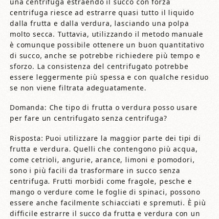
una centrifuga estraendo il succo con forza
centrifuga riesce ad estrarre quasi tutto il liquido
dalla frutta e dalla verdura, lasciando una polpa
molto secca. Tuttavia, utilizzando il metodo manuale
è comunque possibile ottenere un buon quantitativo
di succo, anche se potrebbe richiedere più tempo e
sforzo. La consistenza del centrifugato potrebbe
essere leggermente più spessa e con qualche residuo
se non viene filtrata adeguatamente.
Domanda: Che tipo di frutta o verdura posso usare
per fare un centrifugato senza centrifuga?
Risposta: Puoi utilizzare la maggior parte dei tipi di
frutta e verdura. Quelli che contengono più acqua,
come cetrioli, angurie, arance, limoni e pomodori,
sono i più facili da trasformare in succo senza
centrifuga. Frutti morbidi come fragole, pesche e
mango o verdure come le foglie di spinaci, possono
essere anche facilmente schiacciati e spremuti. È più
difficile estrarre il succo da frutta e verdura con un