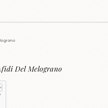
elograno
Afidi Del Melograno
o