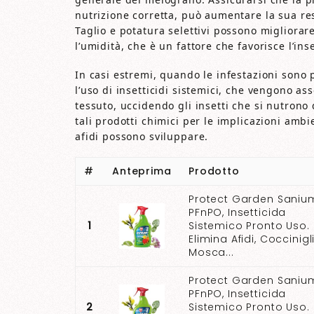
nutrizione corretta, può aumentare la sua resi
Taglio e potatura selettivi possono migliorare
l’umidità, che è un fattore che favorisce l’in
In casi estremi, quando le infestazioni sono 
l’uso di insetticidi sistemici, che vengono ass
tessuto, uccidendo gli insetti che si nutrono d
tali prodotti chimici per le implicazioni ambi
afidi possono sviluppare.
#
Anteprima
Prodotto
Protect Garden Saniu
PFnPO, Insetticida
1
Sistemico Pronto Uso.
Elimina Afidi, Coccinigl
Mosca...
Protect Garden Saniu
PFnPO, Insetticida
2
Sistemico Pronto Uso.