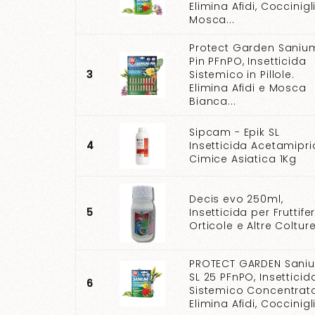
Elimina Afidi, Coccinigl
Mosca...
Protect Garden Saniu
Pin PFnPO, Insetticida
3
Sistemico in Pillole.
Elimina Afidi e Mosca
Bianca...
Sipcam - Epik SL
4
Insetticida Acetamipri
Cimice Asiatica 1Kg
Decis evo 250ml,
5
Insetticida per Fruttifer
Orticole e Altre Coltur
PROTECT GARDEN Sani
SL 25 PFnPO, Insetticid
6
Sistemico Concentrat
Elimina Afidi, Coccinigli