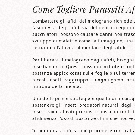
Come Togliere Parassiti A
Combattere gli afidi del melograno richiede 
fasi di vita degli afidi sia del delicato equilib
succhiatori, possono causare danni non trascu
sviluppo di malattie come la fumaggine, una 
lasciati dall’attività alimentare degli afidi.
Per liberare il melograno dagli afidi, bisogna
insediamento. Questi possono includere fogli
sostanza appiccicosa) sulle foglie o sul terre
piccoli insetti raggruppati lungo i gambi o s
nutrono della melata.
Una delle prime strategie è quella di incoragg
sostenere gli insetti predatori naturali degli 
insetti sono alleati preziosi e possono contr
afidi senza l’uso di sostanze chimiche nocive
In aggiunta a ciò, si può procedere con tratt