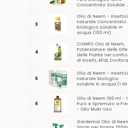
Concentrato Solubile..
Olio di Neem - insettic
naturale Concentrato 
3
biologico solubile in
acqua (100 ml)
COMPO Olio di Neem,
Potenziatore delle Dif
4
delle Piante nei confro
di Insetti, Afidi, Dorifora.
Olio di Neem - insettic
5
naturale biologico
solubile in acqua (1 lit
Olio di Neem 150 ml - 
6
Puro e Spremuto a Fr
- Olio Multi-Uso
Gardemia Olio di Nee
Spray per Piante 750m