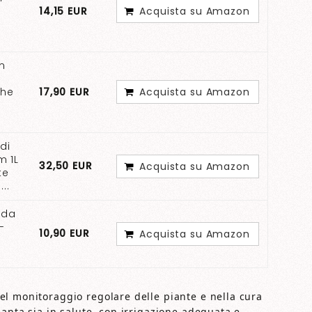
14,15 EUR
Acquista su Amazon
m
che
17,90 EUR
Acquista su Amazon
di
m 1L
32,50 EUR
Acquista su Amazon
te
..
ida
-
10,90 EUR
Acquista su Amazon
l monitoraggio regolare delle piante e nella cura
anta sia in salute, con irrigazione adeguata e