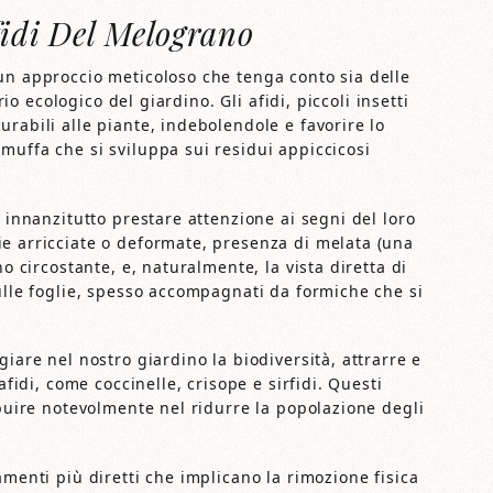
fidi Del Melograno
un approccio meticoloso che tenga conto sia delle
rio ecologico del giardino. Gli afidi, piccoli insetti
rabili alle piante, indebolendole e favorire lo
muffa che si sviluppa sui residui appiccicosi
 innanzitutto prestare attenzione ai segni del loro
e arricciate o deformate, presenza di melata (una
no circostante, e, naturalmente, la vista diretta di
ulle foglie, spesso accompagnati da formiche che si
iare nel nostro giardino la biodiversità, attrarre e
afidi, come coccinelle, crisope e sirfidi. Questi
ibuire notevolmente nel ridurre la popolazione degli
.
amenti più diretti che implicano la rimozione fisica