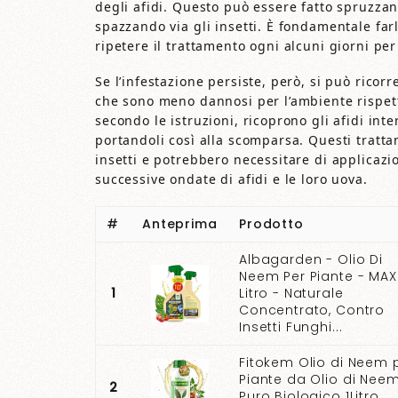
degli afidi. Questo può essere fatto spruzzan
spazzando via gli insetti. È fondamentale fa
ripetere il trattamento ogni alcuni giorni pe
Se l’infestazione persiste, però, si può ricorr
che sono meno dannosi per l’ambiente rispetto 
secondo le istruzioni, ricoprono gli afidi inte
portandoli così alla scomparsa. Questi tratt
insetti e potrebbero necessitare di applicazio
successive ondate di afidi e le loro uova.
#
Anteprima
Prodotto
Albagarden - Olio Di
Neem Per Piante - MAXI
1
Litro - Naturale
Concentrato, Contro
Insetti Funghi...
Fitokem Olio di Neem 
Piante da Olio di Nee
2
Puro Biologico 1Litro