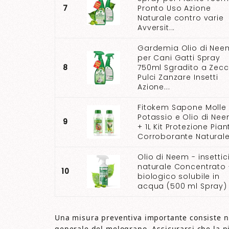
7
Pronto Uso Azione
Naturale contro varie
Avversit...
Gardemia Olio di Nee
per Cani Gatti Spray
8
750ml Sgradito a Zec
Pulci Zanzare Insetti
Azione...
Fitokem Sapone Molle 
Potassio e Olio di Nee
9
+ 1L Kit Protezione Pian
Corroborante Naturale.
Olio di Neem - insettic
naturale Concentrato 
10
biologico solubile in
acqua (500 ml Spray)
Una misura preventiva importante consiste ne
generale del melograno. Assicurarsi che la pi