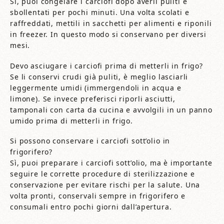
Sì, puoi congelare i carciofi dopo averli puliti e
sbollentati per pochi minuti. Una volta scolati e
raffreddati, mettili in sacchetti per alimenti e riponili
in freezer. In questo modo si conservano per diversi
mesi.
Devo asciugare i carciofi prima di metterli in frigo?
Se li conservi crudi già puliti, è meglio lasciarli
leggermente umidi (immergendoli in acqua e
limone). Se invece preferisci riporli asciutti,
tamponali con carta da cucina e avvolgili in un panno
umido prima di metterli in frigo.
Si possono conservare i carciofi sott’olio in
frigorifero?
Sì, puoi preparare i carciofi sott’olio, ma è importante
seguire le corrette procedure di sterilizzazione e
conservazione per evitare rischi per la salute. Una
volta pronti, conservali sempre in frigorifero e
consumali entro pochi giorni dall’apertura.