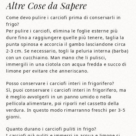
Altre Cose da Sapere
Come devo pulire i carciofi prima di conservarli in
frigo?
Per pulire i carciofi, elimina le foglie esterne più
dure fino a raggiungere quelle più tenere, taglia la
punta spinosa e accorcia il gambo lasciandone circa
2-3 cm. Se necessario, togli la peluria interna (barba)
con un cucchiaino. Man mano che li pulisci,
immergili in una ciotola con acqua fredda e succo di
limone per evitare che anneriscano.
Posso conservare i carciofi interi in frigorifero?
Sì, puoi conservare i carciofi interi in frigorifero, ma
è meglio avvolgerli in un panno umido o nella
pellicola alimentare, poi riporli nel cassetto della
verdura. In questo modo rimarranno freschi per 3-5
giorni.
Quanto durano i carciofi puliti in frigo?
I carciofi già puliti e immersi in acqua e limone si