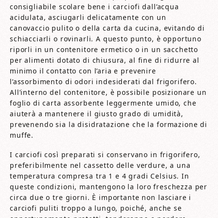
consigliabile scolare bene i carciofi dall’acqua
acidulata, asciugarli delicatamente con un
canovaccio pulito o della carta da cucina, evitando di
schiacciarli o rovinarli. A questo punto, è opportuno
riporli in un contenitore ermetico o in un sacchetto
per alimenti dotato di chiusura, al fine di ridurre al
minimo il contatto con l’aria e prevenire
l’assorbimento di odori indesiderati dal frigorifero.
All’interno del contenitore, è possibile posizionare un
foglio di carta assorbente leggermente umido, che
aiuterà a mantenere il giusto grado di umidità,
prevenendo sia la disidratazione che la formazione di
muffe.
I carciofi così preparati si conservano in frigorifero,
preferibilmente nel cassetto delle verdure, a una
temperatura compresa tra 1 e 4 gradi Celsius. In
queste condizioni, mantengono la loro freschezza per
circa due o tre giorni. È importante non lasciare i
carciofi puliti troppo a lungo, poiché, anche se