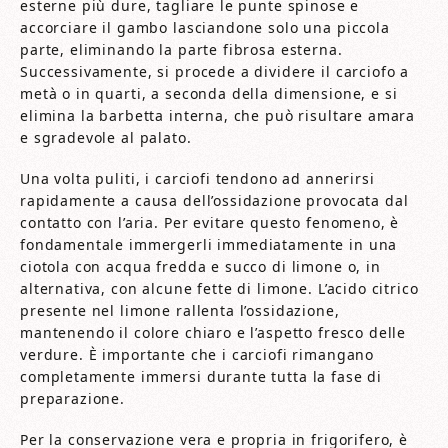
esterne più dure, tagliare le punte spinose e
accorciare il gambo lasciandone solo una piccola
parte, eliminando la parte fibrosa esterna.
Successivamente, si procede a dividere il carciofo a
metà o in quarti, a seconda della dimensione, e si
elimina la barbetta interna, che può risultare amara
e sgradevole al palato.
Una volta puliti, i carciofi tendono ad annerirsi
rapidamente a causa dell’ossidazione provocata dal
contatto con l’aria. Per evitare questo fenomeno, è
fondamentale immergerli immediatamente in una
ciotola con acqua fredda e succo di limone o, in
alternativa, con alcune fette di limone. L’acido citrico
presente nel limone rallenta l’ossidazione,
mantenendo il colore chiaro e l’aspetto fresco delle
verdure. È importante che i carciofi rimangano
completamente immersi durante tutta la fase di
preparazione.
Per la conservazione vera e propria in frigorifero, è