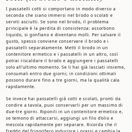
I passatelli cotti si comportano in modo diverso a
seconda che siano immersi nel brodo o scolati e
serviti asciutti. Se sono nel brodo, il problema
principale è la perdita di consistenza: assorbono
liquido, si gonfiano e diventano molli. Per salvare il
gusto, spesso conviene conservare il brodo e i
passatelli separatamente. Metti il brodo in un
contenitore ermetico e i passatelli in un altro, così
potrai riscaldare il brodo e aggiungere i passatelli
solo all’ultimo momento. Se li hai già lasciati insieme,
consumali entro due giorni; in condizioni ottimali
possono durare fino a tre giorni, ma la qualità cala
rapidamente.
Se invece hai passatelli già cotti e scolati, pronti da
condire a tavola, puoi conservarli per un massimo di
due-tre giorni. Riponili in un contenitore ermetico e,
se temono di attaccarsi, aggiungi un filo d’olio e
mescola rapidamente per separare. Ricorda che il
freddo del frigorifero indurisce i grassi e cambia la