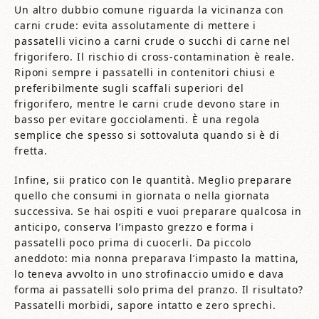
Un altro dubbio comune riguarda la vicinanza con
carni crude: evita assolutamente di mettere i
passatelli vicino a carni crude o succhi di carne nel
frigorifero. Il rischio di cross-contamination è reale.
Riponi sempre i passatelli in contenitori chiusi e
preferibilmente sugli scaffali superiori del
frigorifero, mentre le carni crude devono stare in
basso per evitare gocciolamenti. È una regola
semplice che spesso si sottovaluta quando si è di
fretta.
Infine, sii pratico con le quantità. Meglio preparare
quello che consumi in giornata o nella giornata
successiva. Se hai ospiti e vuoi preparare qualcosa in
anticipo, conserva l’impasto grezzo e forma i
passatelli poco prima di cuocerli. Da piccolo
aneddoto: mia nonna preparava l’impasto la mattina,
lo teneva avvolto in uno strofinaccio umido e dava
forma ai passatelli solo prima del pranzo. Il risultato?
Passatelli morbidi, sapore intatto e zero sprechi.