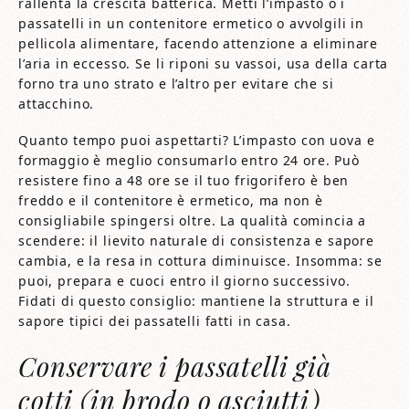
rallenta la crescita batterica. Metti l’impasto o i
passatelli in un contenitore ermetico o avvolgili in
pellicola alimentare, facendo attenzione a eliminare
l’aria in eccesso. Se li riponi su vassoi, usa della carta
forno tra uno strato e l’altro per evitare che si
attacchino.
Quanto tempo puoi aspettarti? L’impasto con uova e
formaggio è meglio consumarlo entro 24 ore. Può
resistere fino a 48 ore se il tuo frigorifero è ben
freddo e il contenitore è ermetico, ma non è
consigliabile spingersi oltre. La qualità comincia a
scendere: il lievito naturale di consistenza e sapore
cambia, e la resa in cottura diminuisce. Insomma: se
puoi, prepara e cuoci entro il giorno successivo.
Fidati di questo consiglio: mantiene la struttura e il
sapore tipici dei passatelli fatti in casa.
Conservare i passatelli già
cotti (in brodo o asciutti)