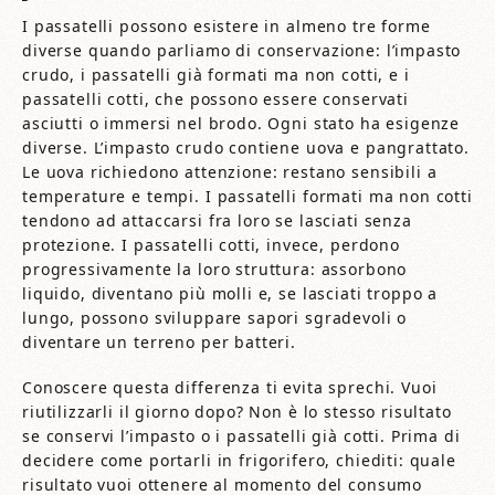
I passatelli possono esistere in almeno tre forme
diverse quando parliamo di conservazione: l’impasto
crudo, i passatelli già formati ma non cotti, e i
passatelli cotti, che possono essere conservati
asciutti o immersi nel brodo. Ogni stato ha esigenze
diverse. L’impasto crudo contiene uova e pangrattato.
Le uova richiedono attenzione: restano sensibili a
temperature e tempi. I passatelli formati ma non cotti
tendono ad attaccarsi fra loro se lasciati senza
protezione. I passatelli cotti, invece, perdono
progressivamente la loro struttura: assorbono
liquido, diventano più molli e, se lasciati troppo a
lungo, possono sviluppare sapori sgradevoli o
diventare un terreno per batteri.
Conoscere questa differenza ti evita sprechi. Vuoi
riutilizzarli il giorno dopo? Non è lo stesso risultato
se conservi l’impasto o i passatelli già cotti. Prima di
decidere come portarli in frigorifero, chiediti: quale
risultato vuoi ottenere al momento del consumo