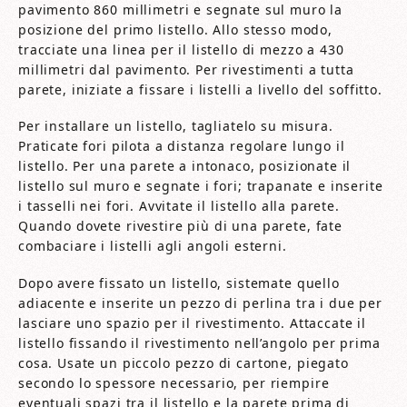
pavimento 860 millimetri e segnate sul muro la
posizione del primo listello. Allo stesso modo,
tracciate una linea per il listello di mezzo a 430
millimetri dal pavimento. Per rivestimenti a tutta
parete, iniziate a fissare i listelli a livello del soffitto.
Per installare un listello, tagliatelo su misura.
Praticate fori pilota a distanza regolare lungo il
listello. Per una parete a intonaco, posizionate il
listello sul muro e segnate i fori; trapanate e inserite
i tasselli nei fori. Avvitate il listello alla parete.
Quando dovete rivestire più di una parete, fate
combaciare i listelli agli angoli esterni.
Dopo avere fissato un listello, sistemate quello
adiacente e inserite un pezzo di perlina tra i due per
lasciare uno spazio per il rivestimento. Attaccate il
listello fissando il rivestimento nell’angolo per prima
cosa. Usate un piccolo pezzo di cartone, piegato
secondo lo spessore necessario, per riempire
eventuali spazi tra il listello e la parete prima di