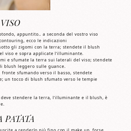
 VISO
rotondo, appuntito.. a seconda del vostro viso
ontouring, ecco le indicazioni
otto gli zigomi con la terra; stendete il blush
l viso e sopra applicate l’illuminante.
i e sfumate la terra sui laterali del viso; stendete
di blush leggero sulle guance.
la fronte sfumando verso il basso, stendete
le; un tocco di blush sfumato verso le tempie
 deve stendere la terra, l’illuminante e il blush, è
re.
 PATATA
iuscite a renderlo più fino con il make up, forse