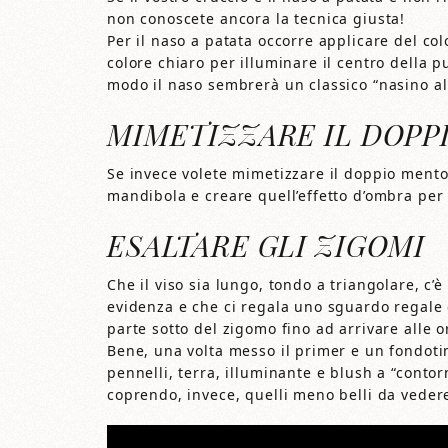
non conoscete ancora la tecnica giusta!
Per il naso a patata occorre applicare del colo
colore chiaro per illuminare il centro della pu
modo il naso sembrerà un classico “nasino al
MIMETIZZARE IL DOPP
Se invece volete mimetizzare il doppio mento, 
mandibola e creare quell’effetto d’ombra per a
ESALTARE GLI ZIGOMI
Che il viso sia lungo, tondo a triangolare, c
evidenza e che ci regala uno sguardo regale 
parte sotto del zigomo fino ad arrivare alle o
Bene, una volta messo il primer e un fondotint
pennelli, terra, illuminante e blush a “contorn
coprendo, invece, quelli meno belli da veder