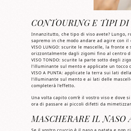
CONTOURING E TIPI DI
Innanzitutto, che tipo di viso avete? Lungo, 
sapremo in che modo andare ad agire con il c
VISO LUNGO: scurite le mascelle, la fronte e s
orizzontalmente dagli zigomi fino al centro de
VISO TONDO: scurite la parte sotto degli zigom
l’illuminante sul mento e applicate un tocco 
VISO A PUNTA: applicate la terra sui lati del
l’illuminante sul mento e ai lati delle mascel
completerà l’effetto.
Una volta capito com’è il vostro viso e dove si
ora di passare ai piccoli difetti da mimetizza
MASCHERARE IL NASO A
Se il vostro cruccio è il naso a patata e non r